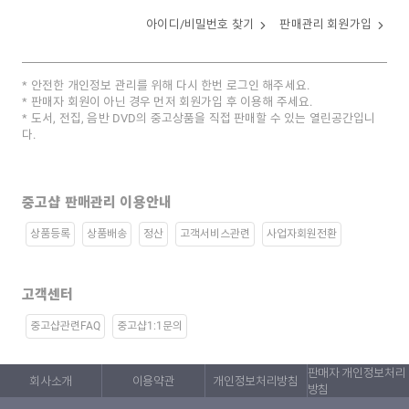
아이디/비밀번호 찾기
판매관리 회원가입
안전한 개인정보 관리를 위해 다시 한번 로그인 해주세요.
판매자 회원이 아닌 경우 먼저 회원가입 후 이용해 주세요.
도서, 전집, 음반 DVD의 중고상품을 직접 판매할 수 있는 열린공간입니
다.
중고샵 판매관리 이용안내
상품등록
상품배송
정산
고객서비스관련
사업자회원전환
고객센터
중고샵관련FAQ
중고샵1:1문의
판매자 개인정보처리
회사소개
이용약관
개인정보처리방침
방침