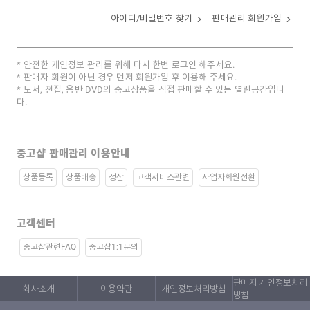
아이디/비밀번호 찾기
판매관리 회원가입
안전한 개인정보 관리를 위해 다시 한번 로그인 해주세요.
판매자 회원이 아닌 경우 먼저 회원가입 후 이용해 주세요.
도서, 전집, 음반 DVD의 중고상품을 직접 판매할 수 있는 열린공간입니
다.
중고샵 판매관리 이용안내
상품등록
상품배송
정산
고객서비스관련
사업자회원전환
고객센터
중고샵관련FAQ
중고샵1:1문의
판매자 개인정보처리
회사소개
이용약관
개인정보처리방침
방침