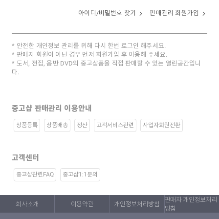
아이디/비밀번호 찾기
판매관리 회원가입
안전한 개인정보 관리를 위해 다시 한번 로그인 해주세요.
판매자 회원이 아닌 경우 먼저 회원가입 후 이용해 주세요.
도서, 전집, 음반 DVD의 중고상품을 직접 판매할 수 있는 열린공간입니
다.
중고샵 판매관리 이용안내
상품등록
상품배송
정산
고객서비스관련
사업자회원전환
고객센터
중고샵관련FAQ
중고샵1:1문의
판매자 개인정보처리
회사소개
이용약관
개인정보처리방침
방침