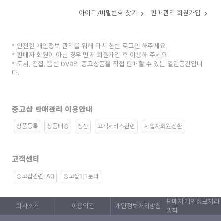
아이디/비밀번호 찾기
판매관리 회원가입
안전한 개인정보 관리를 위해 다시 한번 로그인 해주세요.
판매자 회원이 아닌 경우 먼저 회원가입 후 이용해 주세요.
도서, 전집, 음반 DVD의 중고상품을 직접 판매할 수 있는 열린공간입니
다.
중고샵 판매관리 이용안내
상품등록
상품배송
정산
고객서비스관련
사업자회원전환
고객센터
중고샵관련FAQ
중고샵1:1문의
판매자 개인정보처리
회사소개
이용약관
개인정보처리방침
방침