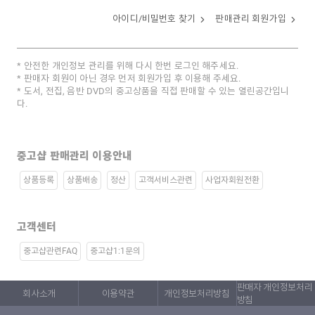
아이디/비밀번호 찾기
판매관리 회원가입
안전한 개인정보 관리를 위해 다시 한번 로그인 해주세요.
판매자 회원이 아닌 경우 먼저 회원가입 후 이용해 주세요.
도서, 전집, 음반 DVD의 중고상품을 직접 판매할 수 있는 열린공간입니
다.
중고샵 판매관리 이용안내
상품등록
상품배송
정산
고객서비스관련
사업자회원전환
고객센터
중고샵관련FAQ
중고샵1:1문의
판매자 개인정보처리
회사소개
이용약관
개인정보처리방침
방침