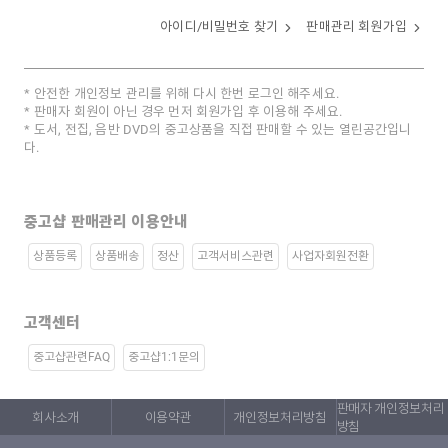
아이디/비밀번호 찾기
판매관리 회원가입
안전한 개인정보 관리를 위해 다시 한번 로그인 해주세요.
판매자 회원이 아닌 경우 먼저 회원가입 후 이용해 주세요.
도서, 전집, 음반 DVD의 중고상품을 직접 판매할 수 있는 열린공간입니
다.
중고샵 판매관리 이용안내
상품등록
상품배송
정산
고객서비스관련
사업자회원전환
고객센터
중고샵관련FAQ
중고샵1:1문의
판매자 개인정보처리
회사소개
이용약관
개인정보처리방침
방침