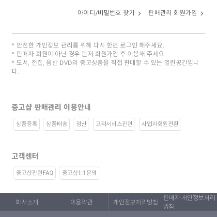
아이디/비밀번호 찾기
판매관리 회원가입
안전한 개인정보 관리를 위해 다시 한번 로그인 해주세요.
판매자 회원이 아닌 경우 먼저 회원가입 후 이용해 주세요.
도서, 전집, 음반 DVD의 중고상품을 직접 판매할 수 있는 열린공간입니
다.
중고샵 판매관리 이용안내
상품등록
상품배송
정산
고객서비스관련
사업자회원전환
고객센터
중고샵관련FAQ
중고샵1:1문의
판매자 개인정보처리
회사소개
이용약관
개인정보처리방침
방침