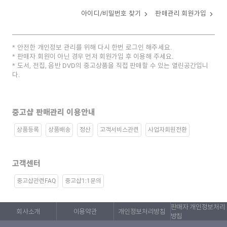
아이디/비밀번호 찾기
판매관리 회원가입
안전한 개인정보 관리를 위해 다시 한번 로그인 해주세요.
판매자 회원이 아닌 경우 먼저 회원가입 후 이용해 주세요.
도서, 전집, 음반 DVD의 중고상품을 직접 판매할 수 있는 열린공간입니
다.
중고샵 판매관리 이용안내
상품등록
상품배송
정산
고객서비스관련
사업자회원전환
고객센터
중고샵관련FAQ
중고샵1:1문의
판매자 개인정보처리
회사소개
이용약관
개인정보처리방침
방침