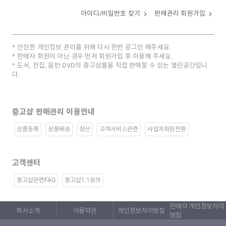
아이디/비밀번호 찾기
판매관리 회원가입
안전한 개인정보 관리를 위해 다시 한번 로그인 해주세요.
판매자 회원이 아닌 경우 먼저 회원가입 후 이용해 주세요.
도서, 전집, 음반 DVD의 중고상품을 직접 판매할 수 있는 열린공간입니
다.
중고샵 판매관리 이용안내
상품등록
상품배송
정산
고객서비스관련
사업자회원전환
고객센터
중고샵관련FAQ
중고샵1:1문의
판매자 개인정보처리
회사소개
이용약관
개인정보처리방침
방침