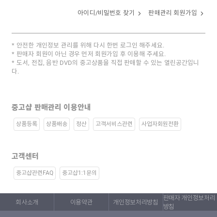
아이디/비밀번호 찾기
판매관리 회원가입
안전한 개인정보 관리를 위해 다시 한번 로그인 해주세요.
판매자 회원이 아닌 경우 먼저 회원가입 후 이용해 주세요.
도서, 전집, 음반 DVD의 중고상품을 직접 판매할 수 있는 열린공간입니
다.
중고샵 판매관리 이용안내
상품등록
상품배송
정산
고객서비스관련
사업자회원전환
고객센터
중고샵관련FAQ
중고샵1:1문의
판매자 개인정보처리
회사소개
이용약관
개인정보처리방침
방침