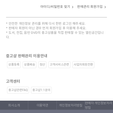
아이디/비밀번호 찾기
판매관리 회원가입
안전한 개인정보 관리를 위해 다시 한번 로그인 해주세요.
판매자 회원이 아닌 경우 먼저 회원가입 후 이용해 주세요.
도서, 전집, 음반 DVD의 중고상품을 직접 판매할 수 있는 열린공간입니
다.
중고샵 판매관리 이용안내
상품등록
상품배송
정산
고객서비스관련
사업자회원전환
고객센터
중고샵관련FAQ
중고샵1:1문의
판매자 개인정보처리
회사소개
이용약관
개인정보처리방침
방침