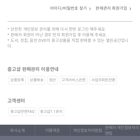
아이디/비밀번호 찾기
판매관리 회원가입
안전한 개인정보 관리를 위해 다시 한번 로그인 해주세요.
판매자 회원이 아닌 경우 먼저 회원가입 후 이용해 주세요.
도서, 전집, 음반 DVD의 중고상품을 직접 판매할 수 있는 열린공간입니
다.
중고샵 판매관리 이용안내
상품등록
상품배송
정산
고객서비스관련
사업자회원전환
고객센터
중고샵관련FAQ
중고샵1:1문의
판매자 개인정보처리
회사소개
이용약관
개인정보처리방침
방침