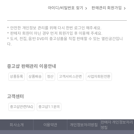
아이디/비밀번호 찾기
판매관리 회원가입
안전한 개인정보 관리를 위해 다시 한번 로그인 해주세요.
판매자 회원이 아닌 경우 먼저 회원가입 후 이용해 주세요.
도서, 전집, 음반 DVD의 중고상품을 직접 판매할 수 있는 열린공간입니
다.
중고샵 판매관리 이용안내
상품등록
상품배송
정산
고객서비스관련
사업자회원전환
고객센터
중고샵관련FAQ
중고샵1:1문의
판매자 개인정보처리
회사소개
이용약관
개인정보처리방침
방침