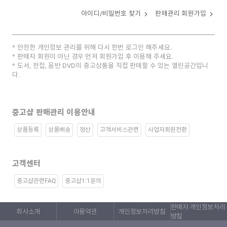
아이디/비밀번호 찾기
판매관리 회원가입
안전한 개인정보 관리를 위해 다시 한번 로그인 해주세요.
판매자 회원이 아닌 경우 먼저 회원가입 후 이용해 주세요.
도서, 전집, 음반 DVD의 중고상품을 직접 판매할 수 있는 열린공간입니
다.
중고샵 판매관리 이용안내
상품등록
상품배송
정산
고객서비스관련
사업자회원전환
고객센터
중고샵관련FAQ
중고샵1:1문의
판매자 개인정보처리
회사소개
이용약관
개인정보처리방침
방침