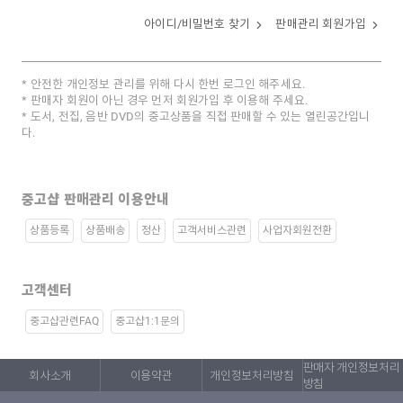
아이디/비밀번호 찾기
판매관리 회원가입
안전한 개인정보 관리를 위해 다시 한번 로그인 해주세요.
판매자 회원이 아닌 경우 먼저 회원가입 후 이용해 주세요.
도서, 전집, 음반 DVD의 중고상품을 직접 판매할 수 있는 열린공간입니
다.
중고샵 판매관리 이용안내
상품등록
상품배송
정산
고객서비스관련
사업자회원전환
고객센터
중고샵관련FAQ
중고샵1:1문의
판매자 개인정보처리
회사소개
이용약관
개인정보처리방침
방침