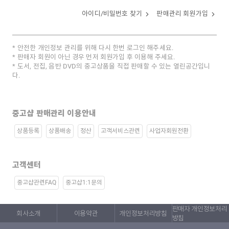
아이디/비밀번호 찾기
판매관리 회원가입
안전한 개인정보 관리를 위해 다시 한번 로그인 해주세요.
판매자 회원이 아닌 경우 먼저 회원가입 후 이용해 주세요.
도서, 전집, 음반 DVD의 중고상품을 직접 판매할 수 있는 열린공간입니
다.
중고샵 판매관리 이용안내
상품등록
상품배송
정산
고객서비스관련
사업자회원전환
고객센터
중고샵관련FAQ
중고샵1:1문의
판매자 개인정보처리
회사소개
이용약관
개인정보처리방침
방침