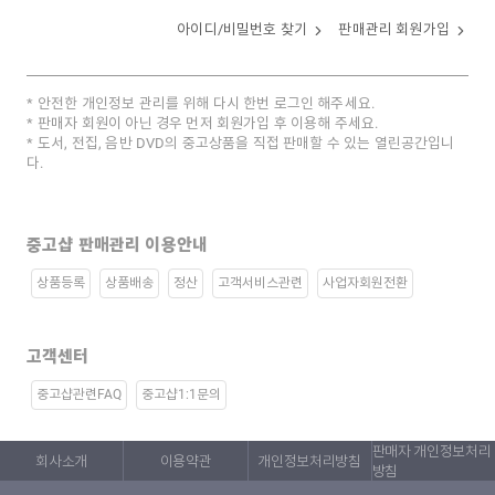
아이디/비밀번호 찾기
판매관리 회원가입
안전한 개인정보 관리를 위해 다시 한번 로그인 해주세요.
판매자 회원이 아닌 경우 먼저 회원가입 후 이용해 주세요.
도서, 전집, 음반 DVD의 중고상품을 직접 판매할 수 있는 열린공간입니
다.
중고샵 판매관리 이용안내
상품등록
상품배송
정산
고객서비스관련
사업자회원전환
고객센터
중고샵관련FAQ
중고샵1:1문의
판매자 개인정보처리
회사소개
이용약관
개인정보처리방침
방침