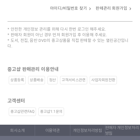
아이디/비밀번호 찾기
판매관리 회원가입
안전한 개인정보 관리를 위해 다시 한번 로그인 해주세요.
판매자 회원이 아닌 경우 먼저 회원가입 후 이용해 주세요.
도서, 전집, 음반 DVD의 중고상품을 직접 판매할 수 있는 열린공간입니
다.
중고샵 판매관리 이용안내
상품등록
상품배송
정산
고객서비스관련
사업자회원전환
고객센터
중고샵관련FAQ
중고샵1:1문의
판매자 개인정보처리
회사소개
이용약관
개인정보처리방침
방침