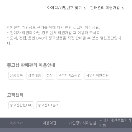
아이디/비밀번호 찾기
판매관리 회원가입
안전한 개인정보 관리를 위해 다시 한번 로그인 해주세요.
판매자 회원이 아닌 경우 먼저 회원가입 후 이용해 주세요.
도서, 전집, 음반 DVD의 중고상품을 직접 판매할 수 있는 열린공간입니
다.
중고샵 판매관리 이용안내
상품등록
상품배송
정산
고객서비스관련
사업자회원전환
고객센터
중고샵관련FAQ
중고샵1:1문의
판매자 개인정보처리
회사소개
이용약관
개인정보처리방침
방침