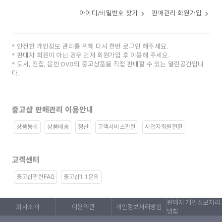
아이디/비밀번호 찾기
판매관리 회원가입
안전한 개인정보 관리를 위해 다시 한번 로그인 해주세요.
판매자 회원이 아닌 경우 먼저 회원가입 후 이용해 주세요.
도서, 전집, 음반 DVD의 중고상품을 직접 판매할 수 있는 열린공간입니
다.
중고샵 판매관리 이용안내
상품등록
상품배송
정산
고객서비스관련
사업자회원전환
고객센터
중고샵관련FAQ
중고샵1:1문의
판매자 개인정보처리
회사소개
이용약관
개인정보처리방침
방침