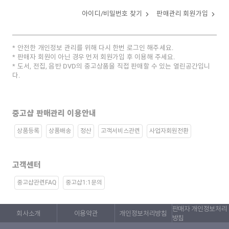
아이디/비밀번호 찾기
판매관리 회원가입
안전한 개인정보 관리를 위해 다시 한번 로그인 해주세요.
판매자 회원이 아닌 경우 먼저 회원가입 후 이용해 주세요.
도서, 전집, 음반 DVD의 중고상품을 직접 판매할 수 있는 열린공간입니
다.
중고샵 판매관리 이용안내
상품등록
상품배송
정산
고객서비스관련
사업자회원전환
고객센터
중고샵관련FAQ
중고샵1:1문의
판매자 개인정보처리
회사소개
이용약관
개인정보처리방침
방침