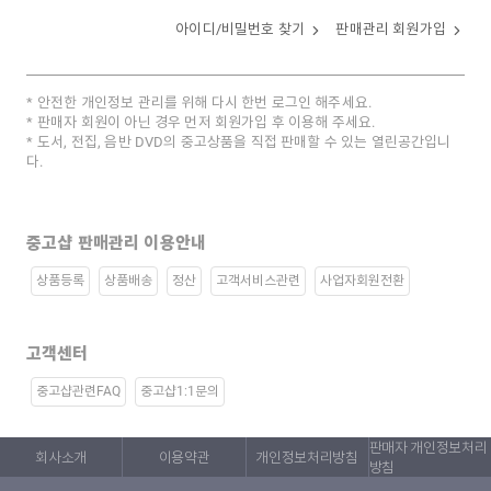
아이디/비밀번호 찾기
판매관리 회원가입
안전한 개인정보 관리를 위해 다시 한번 로그인 해주세요.
판매자 회원이 아닌 경우 먼저 회원가입 후 이용해 주세요.
도서, 전집, 음반 DVD의 중고상품을 직접 판매할 수 있는 열린공간입니
다.
중고샵 판매관리 이용안내
상품등록
상품배송
정산
고객서비스관련
사업자회원전환
고객센터
중고샵관련FAQ
중고샵1:1문의
판매자 개인정보처리
회사소개
이용약관
개인정보처리방침
방침