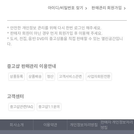
아이디/비밀번호 찾기
판매관리 회원가입
안전한 개인정보 관리를 위해 다시 한번 로그인 해주세요.
판매자 회원이 아닌 경우 먼저 회원가입 후 이용해 주세요.
도서, 전집, 음반 DVD의 중고상품을 직접 판매할 수 있는 열린공간입니
다.
중고샵 판매관리 이용안내
상품등록
상품배송
정산
고객서비스관련
사업자회원전환
고객센터
중고샵관련FAQ
중고샵1:1문의
판매자 개인정보처리
회사소개
이용약관
개인정보처리방침
방침