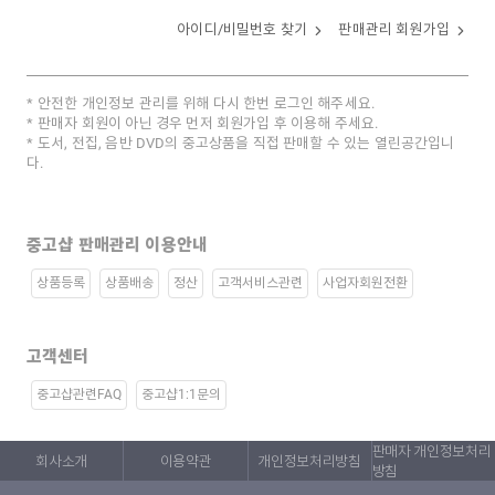
아이디/비밀번호 찾기
판매관리 회원가입
안전한 개인정보 관리를 위해 다시 한번 로그인 해주세요.
판매자 회원이 아닌 경우 먼저 회원가입 후 이용해 주세요.
도서, 전집, 음반 DVD의 중고상품을 직접 판매할 수 있는 열린공간입니
다.
중고샵 판매관리 이용안내
상품등록
상품배송
정산
고객서비스관련
사업자회원전환
고객센터
중고샵관련FAQ
중고샵1:1문의
판매자 개인정보처리
회사소개
이용약관
개인정보처리방침
방침