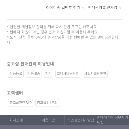
아이디/비밀번호 찾기
판매관리 회원가입
안전한 개인정보 관리를 위해 다시 한번 로그인 해주세요.
판매자 회원이 아닌 경우 먼저 회원가입 후 이용해 주세요.
도서, 전집, 음반 DVD의 중고상품을 직접 판매할 수 있는 열린공간입니
다.
중고샵 판매관리 이용안내
상품등록
상품배송
정산
고객서비스관련
사업자회원전환
고객센터
중고샵관련FAQ
중고샵1:1문의
판매자 개인정보처리
회사소개
이용약관
개인정보처리방침
방침