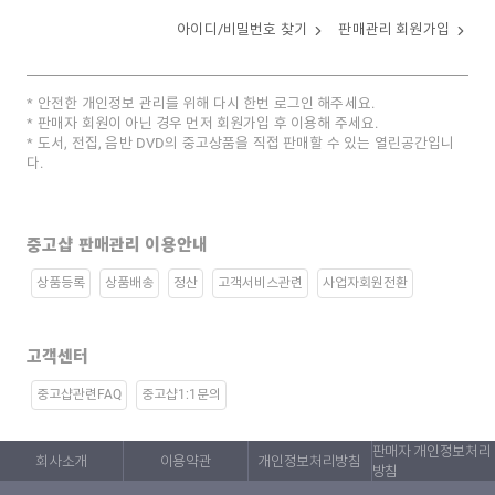
아이디/비밀번호 찾기
판매관리 회원가입
안전한 개인정보 관리를 위해 다시 한번 로그인 해주세요.
판매자 회원이 아닌 경우 먼저 회원가입 후 이용해 주세요.
도서, 전집, 음반 DVD의 중고상품을 직접 판매할 수 있는 열린공간입니
다.
중고샵 판매관리 이용안내
상품등록
상품배송
정산
고객서비스관련
사업자회원전환
고객센터
중고샵관련FAQ
중고샵1:1문의
판매자 개인정보처리
회사소개
이용약관
개인정보처리방침
방침