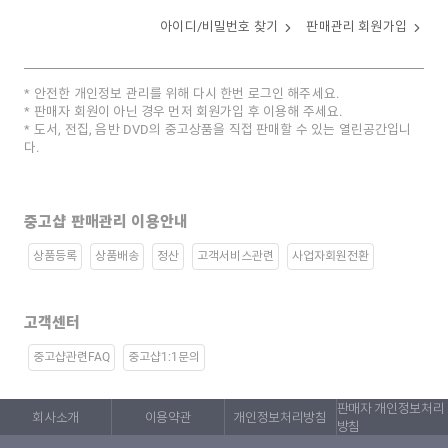
아이디/비밀번호 찾기
판매관리 회원가입
안전한 개인정보 관리를 위해 다시 한번 로그인 해주세요.
판매자 회원이 아닌 경우 먼저 회원가입 후 이용해 주세요.
도서, 전집, 음반 DVD의 중고상품을 직접 판매할 수 있는 열린공간입니
다.
중고샵 판매관리 이용안내
상품등록
상품배송
정산
고객서비스관련
사업자회원전환
고객센터
중고샵관련FAQ
중고샵1:1문의
판매자 개인정보처리
회사소개
이용약관
개인정보처리방침
방침