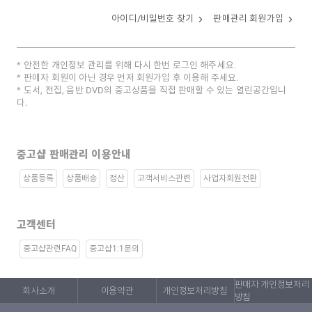
아이디/비밀번호 찾기
판매관리 회원가입
안전한 개인정보 관리를 위해 다시 한번 로그인 해주세요.
판매자 회원이 아닌 경우 먼저 회원가입 후 이용해 주세요.
도서, 전집, 음반 DVD의 중고상품을 직접 판매할 수 있는 열린공간입니
다.
중고샵 판매관리 이용안내
상품등록
상품배송
정산
고객서비스관련
사업자회원전환
고객센터
중고샵관련FAQ
중고샵1:1문의
판매자 개인정보처리
회사소개
이용약관
개인정보처리방침
방침