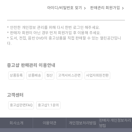
아이디/비밀번호 찾기
판매관리 회원가입
안전한 개인정보 관리를 위해 다시 한번 로그인 해주세요.
판매자 회원이 아닌 경우 먼저 회원가입 후 이용해 주세요.
도서, 전집, 음반 DVD의 중고상품을 직접 판매할 수 있는 열린공간입니
다.
중고샵 판매관리 이용안내
상품등록
상품배송
정산
고객서비스관련
사업자회원전환
고객센터
중고샵관련FAQ
중고샵1:1문의
판매자 개인정보처리
회사소개
이용약관
개인정보처리방침
방침