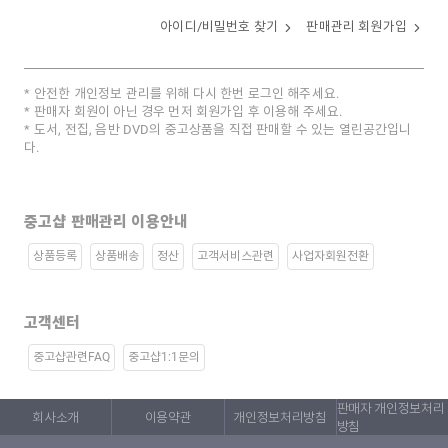
아이디/비밀번호 찾기
판매관리 회원가입
안전한 개인정보 관리를 위해 다시 한번 로그인 해주세요.
판매자 회원이 아닌 경우 먼저 회원가입 후 이용해 주세요.
도서, 전집, 음반 DVD의 중고상품을 직접 판매할 수 있는 열린공간입니
다.
중고샵 판매관리 이용안내
상품등록
상품배송
정산
고객서비스관련
사업자회원전환
고객센터
중고샵관련FAQ
중고샵1:1문의
판매자 개인정보처리
회사소개
이용약관
개인정보처리방침
방침