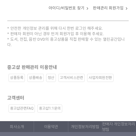
아이디/비밀번호 찾기
판매관리 회원가입
안전한 개인정보 관리를 위해 다시 한번 로그인 해주세요.
판매자 회원이 아닌 경우 먼저 회원가입 후 이용해 주세요.
도서, 전집, 음반 DVD의 중고상품을 직접 판매할 수 있는 열린공간입니
다.
중고샵 판매관리 이용안내
상품등록
상품배송
정산
고객서비스관련
사업자회원전환
고객센터
중고샵관련FAQ
중고샵1:1문의
판매자 개인정보처리
회사소개
이용약관
개인정보처리방침
방침