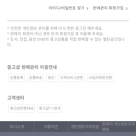
아이디/비밀번호 찾기
판매관리 회원가입
안전한 개인정보 관리를 위해 다시 한번 로그인 해주세요.
판매자 회원이 아닌 경우 먼저 회원가입 후 이용해 주세요.
도서, 전집, 음반 DVD의 중고상품을 직접 판매할 수 있는 열린공간입니
다.
중고샵 판매관리 이용안내
상품등록
상품배송
정산
고객서비스관련
사업자회원전환
고객센터
중고샵관련FAQ
중고샵1:1문의
판매자 개인정보처리
회사소개
이용약관
개인정보처리방침
방침