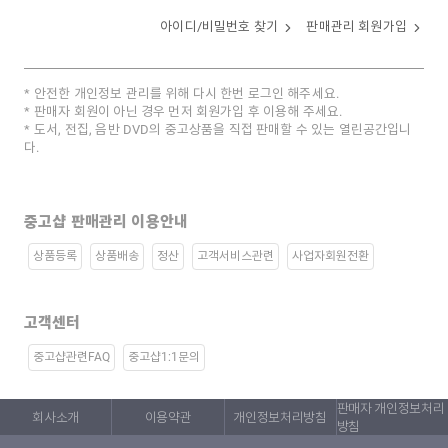
아이디/비밀번호 찾기
판매관리 회원가입
안전한 개인정보 관리를 위해 다시 한번 로그인 해주세요.
판매자 회원이 아닌 경우 먼저 회원가입 후 이용해 주세요.
도서, 전집, 음반 DVD의 중고상품을 직접 판매할 수 있는 열린공간입니
다.
중고샵 판매관리 이용안내
상품등록
상품배송
정산
고객서비스관련
사업자회원전환
고객센터
중고샵관련FAQ
중고샵1:1문의
판매자 개인정보처리
회사소개
이용약관
개인정보처리방침
방침