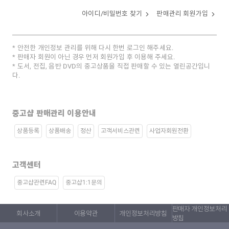
아이디/비밀번호 찾기
판매관리 회원가입
안전한 개인정보 관리를 위해 다시 한번 로그인 해주세요.
판매자 회원이 아닌 경우 먼저 회원가입 후 이용해 주세요.
도서, 전집, 음반 DVD의 중고상품을 직접 판매할 수 있는 열린공간입니
다.
중고샵 판매관리 이용안내
상품등록
상품배송
정산
고객서비스관련
사업자회원전환
고객센터
중고샵관련FAQ
중고샵1:1문의
판매자 개인정보처리
회사소개
이용약관
개인정보처리방침
방침