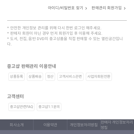
아이디/비밀번호 찾기
판매관리 회원가입
안전한 개인정보 관리를 위해 다시 한번 로그인 해주세요.
판매자 회원이 아닌 경우 먼저 회원가입 후 이용해 주세요.
도서, 전집, 음반 DVD의 중고상품을 직접 판매할 수 있는 열린공간입니
다.
중고샵 판매관리 이용안내
상품등록
상품배송
정산
고객서비스관련
사업자회원전환
고객센터
중고샵관련FAQ
중고샵1:1문의
판매자 개인정보처리
회사소개
이용약관
개인정보처리방침
방침