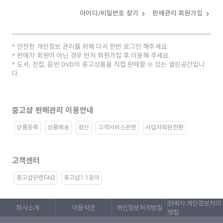
아이디/비밀번호 찾기
판매관리 회원가입
안전한 개인정보 관리를 위해 다시 한번 로그인 해주세요.
판매자 회원이 아닌 경우 먼저 회원가입 후 이용해 주세요.
도서, 전집, 음반 DVD의 중고상품을 직접 판매할 수 있는 열린공간입니
다.
중고샵 판매관리 이용안내
상품등록
상품배송
정산
고객서비스관련
사업자회원전환
고객센터
중고샵관련FAQ
중고샵1:1문의
판매자 개인정보처리
회사소개
이용약관
개인정보처리방침
방침