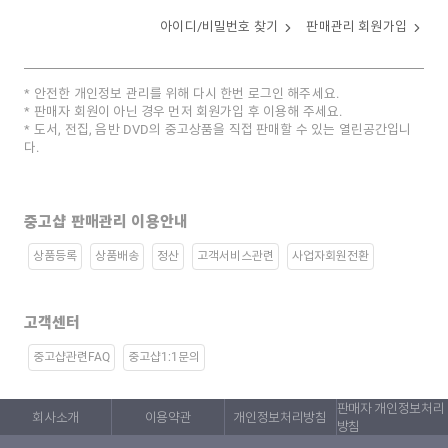
아이디/비밀번호 찾기
판매관리 회원가입
안전한 개인정보 관리를 위해 다시 한번 로그인 해주세요.
판매자 회원이 아닌 경우 먼저 회원가입 후 이용해 주세요.
도서, 전집, 음반 DVD의 중고상품을 직접 판매할 수 있는 열린공간입니
다.
중고샵 판매관리 이용안내
상품등록
상품배송
정산
고객서비스관련
사업자회원전환
고객센터
중고샵관련FAQ
중고샵1:1문의
판매자 개인정보처리
회사소개
이용약관
개인정보처리방침
방침