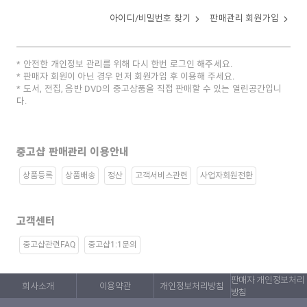
아이디/비밀번호 찾기
판매관리 회원가입
안전한 개인정보 관리를 위해 다시 한번 로그인 해주세요.
판매자 회원이 아닌 경우 먼저 회원가입 후 이용해 주세요.
도서, 전집, 음반 DVD의 중고상품을 직접 판매할 수 있는 열린공간입니
다.
중고샵 판매관리 이용안내
상품등록
상품배송
정산
고객서비스관련
사업자회원전환
고객센터
중고샵관련FAQ
중고샵1:1문의
판매자 개인정보처리
회사소개
이용약관
개인정보처리방침
방침