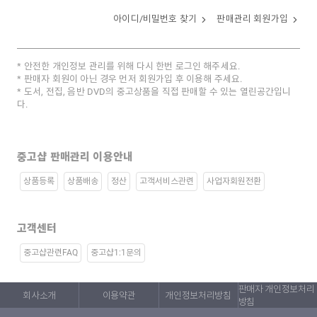
아이디/비밀번호 찾기
판매관리 회원가입
안전한 개인정보 관리를 위해 다시 한번 로그인 해주세요.
판매자 회원이 아닌 경우 먼저 회원가입 후 이용해 주세요.
도서, 전집, 음반 DVD의 중고상품을 직접 판매할 수 있는 열린공간입니
다.
중고샵 판매관리 이용안내
상품등록
상품배송
정산
고객서비스관련
사업자회원전환
고객센터
중고샵관련FAQ
중고샵1:1문의
판매자 개인정보처리
회사소개
이용약관
개인정보처리방침
방침