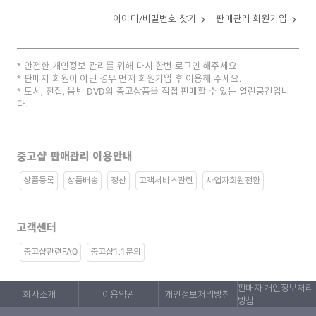
아이디/비밀번호 찾기
판매관리 회원가입
안전한 개인정보 관리를 위해 다시 한번 로그인 해주세요.
판매자 회원이 아닌 경우 먼저 회원가입 후 이용해 주세요.
도서, 전집, 음반 DVD의 중고상품을 직접 판매할 수 있는 열린공간입니
다.
중고샵 판매관리 이용안내
상품등록
상품배송
정산
고객서비스관련
사업자회원전환
고객센터
중고샵관련FAQ
중고샵1:1문의
판매자 개인정보처리
회사소개
이용약관
개인정보처리방침
방침