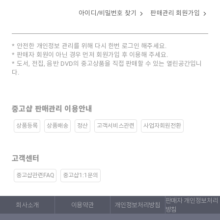
아이디/비밀번호 찾기
판매관리 회원가입
안전한 개인정보 관리를 위해 다시 한번 로그인 해주세요.
판매자 회원이 아닌 경우 먼저 회원가입 후 이용해 주세요.
도서, 전집, 음반 DVD의 중고상품을 직접 판매할 수 있는 열린공간입니
다.
중고샵 판매관리 이용안내
상품등록
상품배송
정산
고객서비스관련
사업자회원전환
고객센터
중고샵관련FAQ
중고샵1:1문의
판매자 개인정보처리
회사소개
이용약관
개인정보처리방침
방침