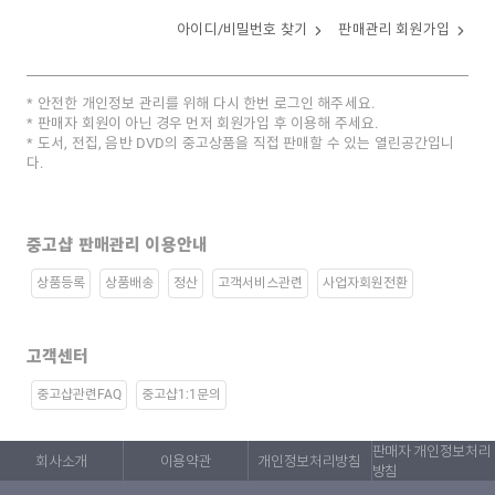
아이디/비밀번호 찾기
판매관리 회원가입
안전한 개인정보 관리를 위해 다시 한번 로그인 해주세요.
판매자 회원이 아닌 경우 먼저 회원가입 후 이용해 주세요.
도서, 전집, 음반 DVD의 중고상품을 직접 판매할 수 있는 열린공간입니
다.
중고샵 판매관리 이용안내
상품등록
상품배송
정산
고객서비스관련
사업자회원전환
고객센터
중고샵관련FAQ
중고샵1:1문의
판매자 개인정보처리
회사소개
이용약관
개인정보처리방침
방침