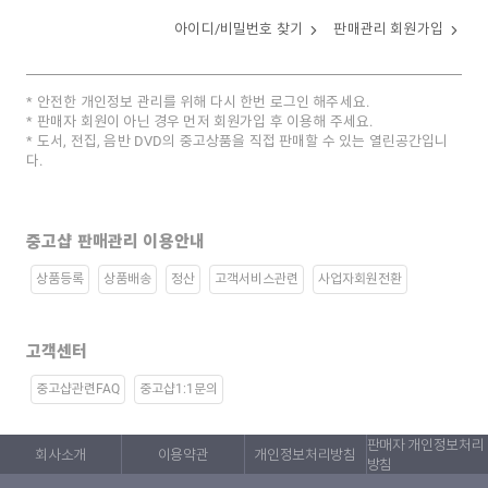
아이디/비밀번호 찾기
판매관리 회원가입
안전한 개인정보 관리를 위해 다시 한번 로그인 해주세요.
판매자 회원이 아닌 경우 먼저 회원가입 후 이용해 주세요.
도서, 전집, 음반 DVD의 중고상품을 직접 판매할 수 있는 열린공간입니
다.
중고샵 판매관리 이용안내
상품등록
상품배송
정산
고객서비스관련
사업자회원전환
고객센터
중고샵관련FAQ
중고샵1:1문의
판매자 개인정보처리
회사소개
이용약관
개인정보처리방침
방침