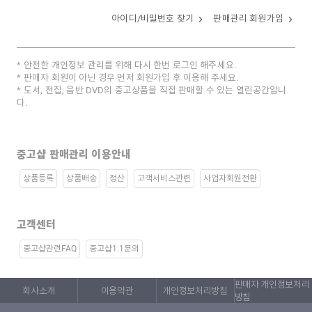
아이디/비밀번호 찾기
판매관리 회원가입
안전한 개인정보 관리를 위해 다시 한번 로그인 해주세요.
판매자 회원이 아닌 경우 먼저 회원가입 후 이용해 주세요.
도서, 전집, 음반 DVD의 중고상품을 직접 판매할 수 있는 열린공간입니
다.
중고샵 판매관리 이용안내
상품등록
상품배송
정산
고객서비스관련
사업자회원전환
고객센터
중고샵관련FAQ
중고샵1:1문의
판매자 개인정보처리
회사소개
이용약관
개인정보처리방침
방침