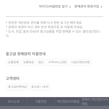
아이디/비밀번호 찾기
판매관리 회원가입
안전한 개인정보 관리를 위해 다시 한번 로그인 해주세요.
판매자 회원이 아닌 경우 먼저 회원가입 후 이용해 주세요.
도서, 전집, 음반 DVD의 중고상품을 직접 판매할 수 있는 열린공간입니
다.
중고샵 판매관리 이용안내
상품등록
상품배송
정산
고객서비스관련
사업자회원전환
고객센터
중고샵관련FAQ
중고샵1:1문의
판매자 개인정보처리
회사소개
이용약관
개인정보처리방침
방침