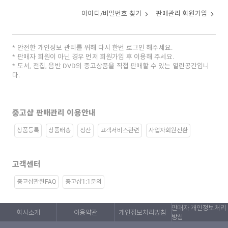
아이디/비밀번호 찾기
판매관리 회원가입
안전한 개인정보 관리를 위해 다시 한번 로그인 해주세요.
판매자 회원이 아닌 경우 먼저 회원가입 후 이용해 주세요.
도서, 전집, 음반 DVD의 중고상품을 직접 판매할 수 있는 열린공간입니
다.
중고샵 판매관리 이용안내
상품등록
상품배송
정산
고객서비스관련
사업자회원전환
고객센터
중고샵관련FAQ
중고샵1:1문의
판매자 개인정보처리
회사소개
이용약관
개인정보처리방침
방침