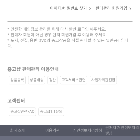
아이디/비밀번호 찾기
판매관리 회원가입
안전한 개인정보 관리를 위해 다시 한번 로그인 해주세요.
판매자 회원이 아닌 경우 먼저 회원가입 후 이용해 주세요.
도서, 전집, 음반 DVD의 중고상품을 직접 판매할 수 있는 열린공간입니
다.
중고샵 판매관리 이용안내
상품등록
상품배송
정산
고객서비스관련
사업자회원전환
고객센터
중고샵관련FAQ
중고샵1:1문의
판매자 개인정보처리
회사소개
이용약관
개인정보처리방침
방침