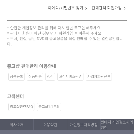
아이디/비밀번호 찾기
판매관리 회원가입
안전한 개인정보 관리를 위해 다시 한번 로그인 해주세요.
판매자 회원이 아닌 경우 먼저 회원가입 후 이용해 주세요.
도서, 전집, 음반 DVD의 중고상품을 직접 판매할 수 있는 열린공간입니
다.
중고샵 판매관리 이용안내
상품등록
상품배송
정산
고객서비스관련
사업자회원전환
고객센터
중고샵관련FAQ
중고샵1:1문의
판매자 개인정보처리
회사소개
이용약관
개인정보처리방침
방침