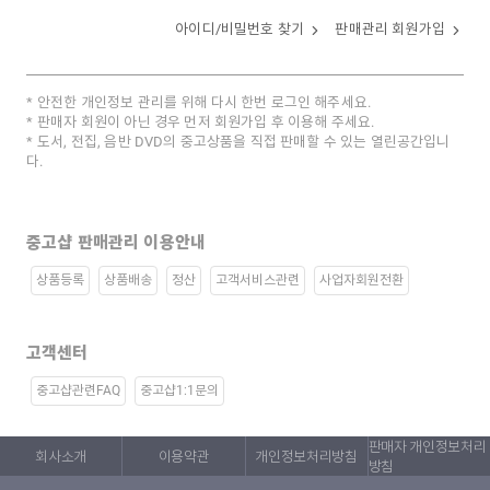
아이디/비밀번호 찾기
판매관리 회원가입
안전한 개인정보 관리를 위해 다시 한번 로그인 해주세요.
판매자 회원이 아닌 경우 먼저 회원가입 후 이용해 주세요.
도서, 전집, 음반 DVD의 중고상품을 직접 판매할 수 있는 열린공간입니
다.
중고샵 판매관리 이용안내
상품등록
상품배송
정산
고객서비스관련
사업자회원전환
고객센터
중고샵관련FAQ
중고샵1:1문의
판매자 개인정보처리
회사소개
이용약관
개인정보처리방침
방침