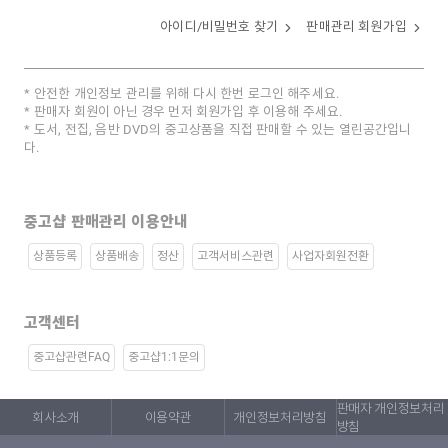
아이디/비밀번호 찾기
판매관리 회원가입
안전한 개인정보 관리를 위해 다시 한번 로그인 해주세요.
판매자 회원이 아닌 경우 먼저 회원가입 후 이용해 주세요.
도서, 전집, 음반 DVD의 중고상품을 직접 판매할 수 있는 열린공간입니
다.
중고샵 판매관리 이용안내
상품등록
상품배송
정산
고객서비스관련
사업자회원전환
고객센터
중고샵관련FAQ
중고샵1:1문의
판매자 개인정보처리
회사소개
이용약관
개인정보처리방침
방침